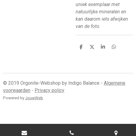
uniek exemplaar met
natuurlijke mineralen en
kan daarom iets afwijken
van de foto.
D
D
S
D
e
e
h
e
l
e
a
l
e
l
r
e
n
e
n
© 2019 Orgonite-Webshop by Indigo Balance -
Algemene
voorwaarden
-
Privacy policy
Powered by
JouwWeb