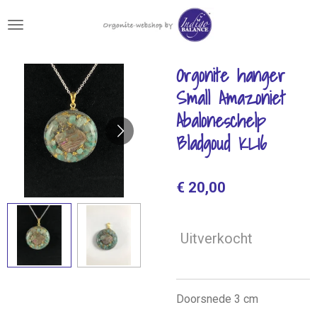
Ga
direct
naar
de
Orgonite hanger
hoofdinhoud
Small Amazoniet
Abaloneschelp
Bladgoud KL16
€ 20,00
Uitverkocht
Doorsnede 3 cm