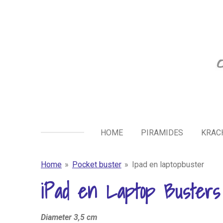
Ga
direct
naar
de
hoofdinhoud
HOME
PIRAMIDES
KRAC
Home
»
Pocket buster
»
Ipad en laptopbuster
iPad en Laptop Buster
Diameter 3,5 cm