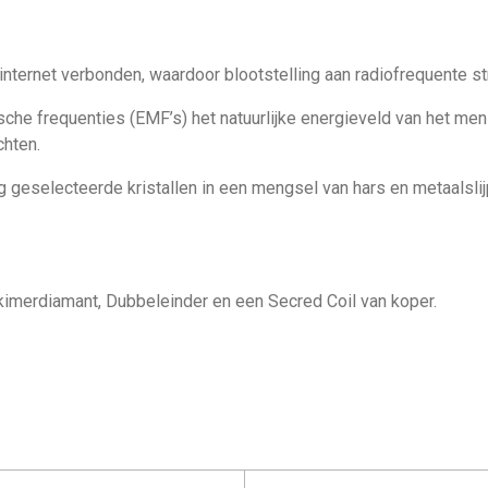
internet verbonden, waardoor blootstelling aan radiofrequente str
he frequenties (EMF’s) het natuurlijke energieveld van het mens
chten.
geselecteerde kristallen in een mengsel van hars en metaalslij
kimerdiamant, Dubbeleinder en een Secred Coil van koper.