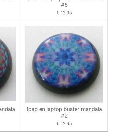
#6
€ 12,95
andala
Ipad en laptop buster mandala
#2
€ 12,95