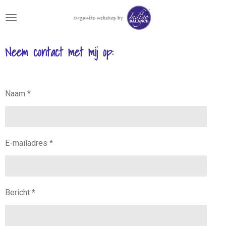
Ga
direct
naar
de
Neem contact met mij op:
hoofdinhoud
Naam *
E-mailadres *
Bericht *