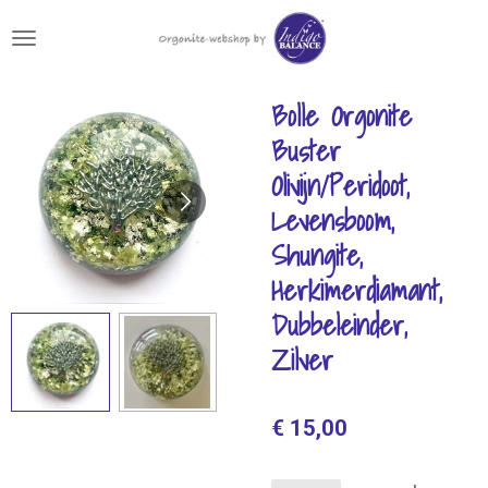
Ga
direct
naar
de
Bolle Orgonite
hoofdinhoud
Buster
Olivijn/Peridoot,
Levensboom,
Shungite,
Herkimerdiamant,
Dubbeleinder,
Zilver
€ 15,00