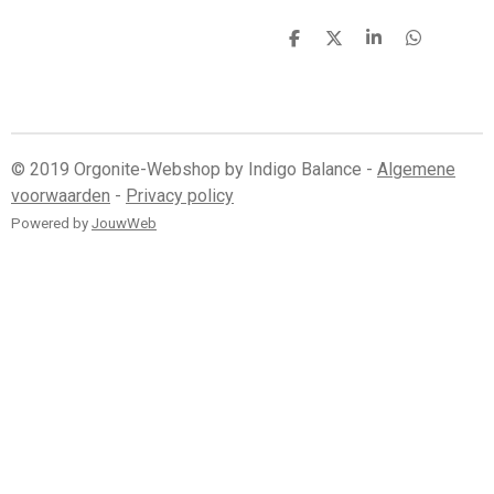
D
D
S
D
e
e
h
e
l
e
a
l
e
l
r
e
n
e
n
© 2019 Orgonite-Webshop by Indigo Balance -
Algemene
voorwaarden
-
Privacy policy
Powered by
JouwWeb