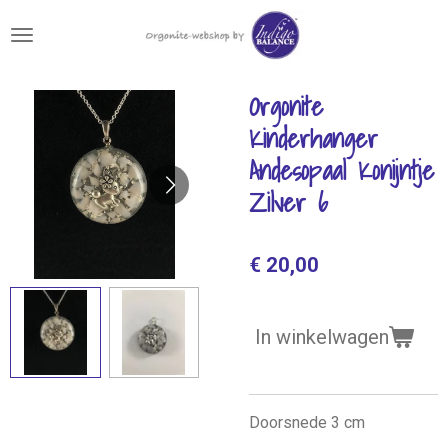
Ga
direct
naar
de
Orgonite
hoofdinhoud
Kinderhanger
Andesopaal Konijntje
Zilver 6
€ 20,00
In winkelwagen
Doorsnede 3 cm