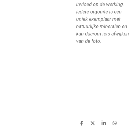
invloed op de werking.
Iedere orgonite is een
uniek exemplaar met
natuurlijke mineralen en
kan daarom iets afwijken
van de foto.
D
D
S
D
e
e
h
e
l
e
a
l