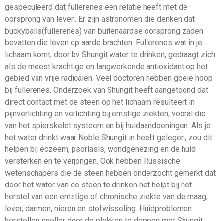
gespeculeerd dat fullerenes een relatie heeft met de
oorsprong van leven. Er zijn astronomen die denken dat
buckyballs(fullerenes) van buitenaardse oorsprong zaden
bevatten die leven op aarde brachten. Fullerenes wat in je
lichaam komt, door bv Shungit water te drinken, gedraagt zich
als de meest krachtige en langwerkende antioxidant op het
gebied van vrije radicalen. Veel doctoren hebben goeie hoop
bij fullerenes. Onderzoek van Shungit heeft aangetoond dat
direct contact met de steen op het lichaam resulteert in
pijnverlichting en verlichting bij ernstige ziekten, vooral die
van het spierskelet systeem en bij huidaandoeningen. Als je
het water drinkt waar Noble Shungit in heeft gelegen, zou dit
helpen bij eczeem, psoriasis, wondgenezing en de huid
versterken en te verjongen. Ook hebben Russische
wetenschapers die de steen hebben onderzocht gemerkt dat
door het water van de steen te drinken het helpt bij het
herstel van een ernstige of chronische ziekte van de maag,
lever, darmen, nieren en stofwisseling. Huidproblemen
herstellen sneller door de plekken te deppen met Shungit