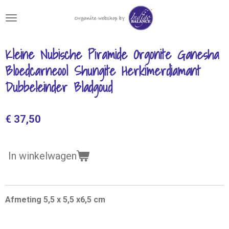
Ga
direct
naar
de
Kleine Nubische Piramide Orgonite Ganesha
hoofdinhoud
Bloedcarneool Shungite Herkimerdiamant
Dubbeleinder Bladgoud
€ 37,50
In winkelwagen
Afmeting 5,5 x 5,5 x6,5 cm