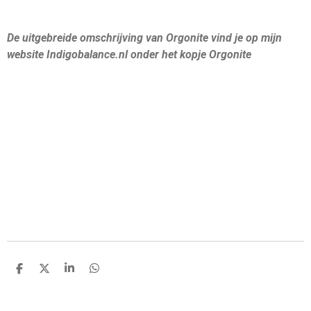
De uitgebreide omschrijving van Orgonite vind je op mijn
website Indigobalance.nl onder het kopje Orgonite
D
D
S
D
e
e
h
e
l
e
a
l
e
l
r
e