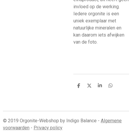
invloed op de werking.
Iedere orgonite is een
uniek exemplaar met
natuurlijke mineralen en
kan daarom iets afwijken
van de foto.
D
D
S
D
e
e
h
e
l
e
a
l
e
l
r
e
n
e
n
© 2019 Orgonite-Webshop by Indigo Balance -
Algemene
voorwaarden
-
Privacy policy