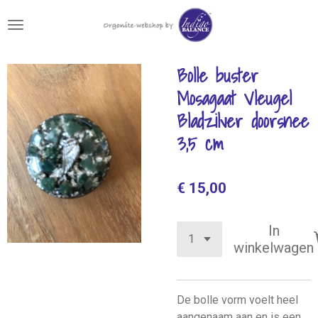
Ga
direct
naar
de
Bolle buster
hoofdinhoud
Mosagaat Vleugel
Bladzilver doorsnee
3,5 cm
€ 15,00
In
winkelwagen
De bolle vorm voelt heel
aangenaam aan en is een