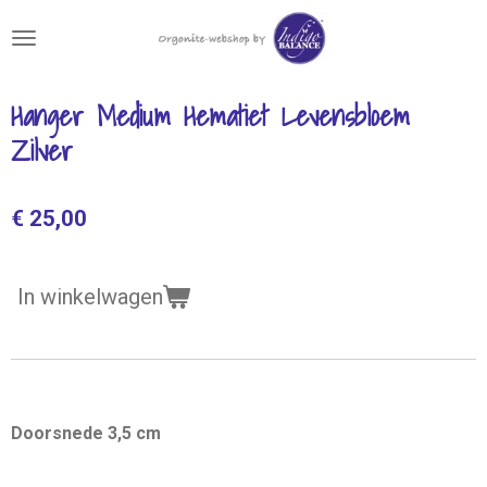
Ga
direct
naar
de
Hanger Medium Hematiet Levensbloem
hoofdinhoud
Zilver
€ 25,00
In winkelwagen
Doorsnede 3,5 cm