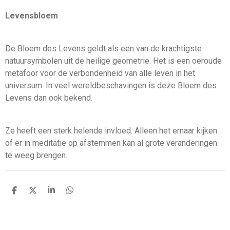
Levensbloem
De Bloem des Levens geldt als een van de krachtigste
natuursymbolen uit de heilige geometrie. Het is een oeroude
metafoor voor de verbondenheid van alle leven in het
universum. In veel wereldbeschavingen is deze Bloem des
Levens dan ook bekend.
Ze heeft een sterk helende invloed. Alleen het ernaar kijken
of er in meditatie op afstemmen kan al grote veranderingen
te weeg brengen.
D
D
S
D
e
e
h
e
l
e
a
l
e
l
r
e
n
e
n