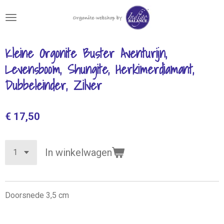
Ga
direct
naar
de
Kleine Orgonite Buster Aventurijn,
hoofdinhoud
Levensboom, Shungite, Herkimerdiamant,
Dubbeleinder, Zilver
€ 17,50
In winkelwagen
Doorsnede 3,5 cm