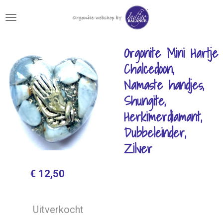
Ga
direct
naar
de
Orgonite Mini Hartje
hoofdinhoud
Chalcedoon,
Namaste handjes,
Shungite,
Herkimerdiamant,
Dubbeleinder,
Zilver
€ 12,50
Uitverkocht