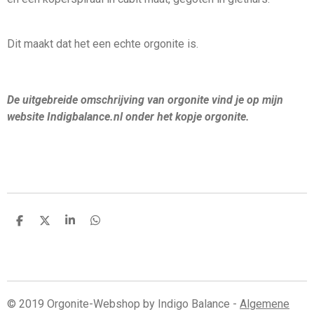
Dit maakt dat het een echte orgonite is.
De uitgebreide omschrijving van orgonite vind je op mijn
website Indigbalance.nl onder het kopje orgonite.
D
D
S
D
e
e
h
e
l
e
a
l
e
l
r
e
n
e
n
© 2019 Orgonite-Webshop by Indigo Balance -
Algemene