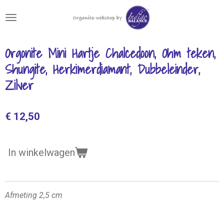
Ga
direct
naar
de
Orgonite Mini Hartje Chalcedoon, Ohm teken,
hoofdinhoud
Shungite, Herkimerdiamant, Dubbeleinder,
Zilver
€ 12,50
In winkelwagen
Afmeting 2,5 cm