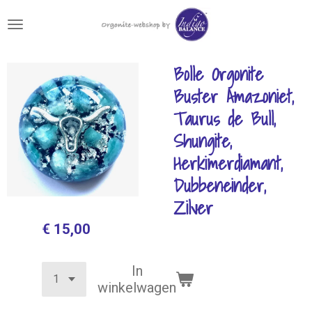
Ga
direct
naar
de
Bolle Orgonite
hoofdinhoud
Buster Amazoniet,
Taurus de Bull,
Shungite,
Herkimerdiamant,
Dubbeneinder,
Zilver
€ 15,00
In
winkelwagen