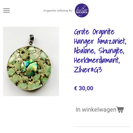
Ga
direct
naar
de
Grote Orgonite
hoofdinhoud
Hanger Amazoniet,
Abalone, Shungite,
Herkimerdiamant,
Zilver#G3
€ 30,00
In winkelwagen