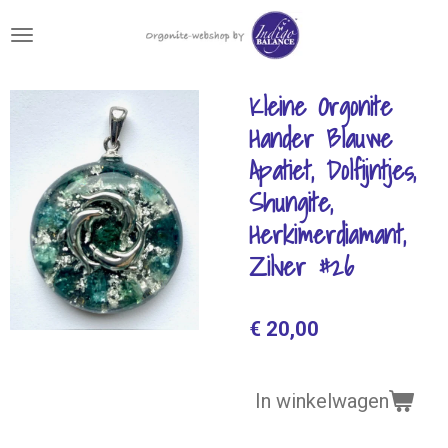
Ga
direct
naar
de
Kleine Orgonite
hoofdinhoud
Hander Blauwe
Apatiet, Dolfijntjes,
Shungite,
Herkimerdiamant,
Zilver #26
€ 20,00
In winkelwagen