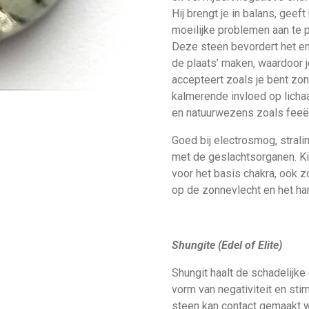
Hij brengt je in balans, gee
moeilijke problemen aan te 
Deze steen bevordert het em
de plaats’ maken, waardoor j
accepteert zoals je bent zo
kalmerende invloed op licha
en natuurwezens zoals feeë
Goed bij electrosmog, strali
met de geslachtsorganen. Ki
voor het basis chakra, ook zo
op de zonnevlecht en het ha
Shungite (Edel of Elite)
Shungit haalt de schadelijke
vorm van negativiteit en st
steen kan contact gemaakt w