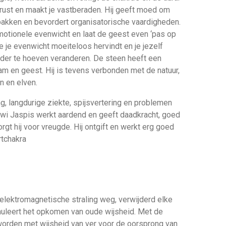
ft rust en maakt je vastberaden. Hij geeft moed om
pakken en bevordert organisatorische vaardigheden.
otionele evenwicht en laat de geest even ‘pas op
e je evenwicht moeiteloos hervindt en je jezelf
nder te hoeven veranderen. De steen heeft een
am en geest. Hij is tevens verbonden met de natuur,
n en elven.
ng, langdurige ziekte, spijsvertering en problemen
wi Jaspis werkt aardend en geeft daadkracht, goed
rgt hij voor vreugde. Hij ontgift en werkt erg goed
rtchakra
 elektromagnetische straling weg, verwijderd elke
imuleert het opkomen van oude wijsheid. Met de
orden met wijsheid van ver voor de oorsprong van