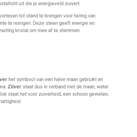
stallicht uit die je energieveld zuivert.
ortexen tot stand te brengen voor heling van
te te reinigen. Deze steen geeft energie en
 krachtig kristal om mee af te stemmen.
lver
het symbool van een halve maan gebruikt en
una.
Zilver
staat dus in verband met de maan, water
 Ook staat het voor zuiverheid, een schoon geweten,
artigheid.