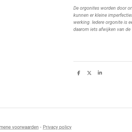
De orgonites worden door o
kunnen er kleine imperfecties
werking. Iedere orgonite is 
daarom iets afwijken van de 
D
D
S
e
e
h
l
e
a
e
l
r
n
e
mene voorwaarden
-
Privacy policy