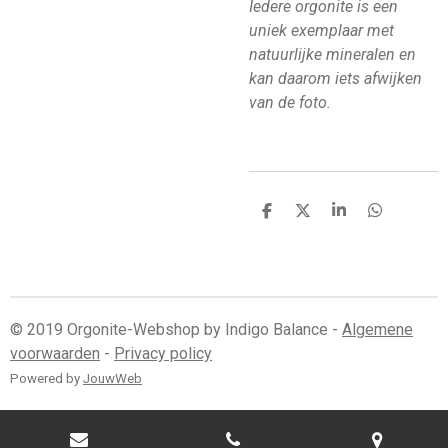
Iedere orgonite is een
uniek exemplaar met
natuurlijke mineralen en
kan daarom iets afwijken
van de foto.
D
D
S
D
e
e
h
e
l
e
a
l
e
l
r
e
n
e
n
© 2019 Orgonite-Webshop by Indigo Balance -
Algemene
voorwaarden
-
Privacy policy
Powered by
JouwWeb