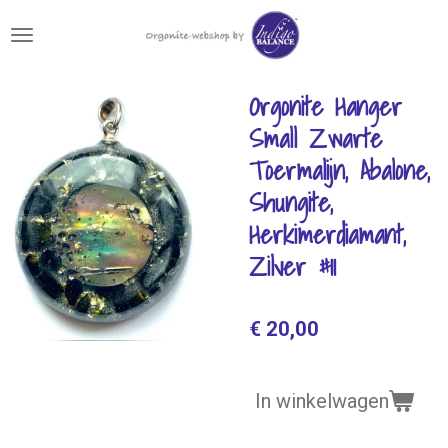
Ga
direct
naar
de
Orgonite Hanger
hoofdinhoud
Small Zwarte
Toermalijn, Abalone,
Shungite,
Herkimerdiamant,
Zilver #11
€ 20,00
In winkelwagen