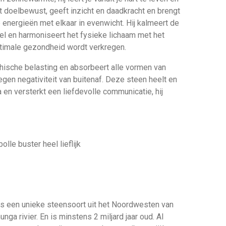
akt doelbewust, geeft inzicht en daadkracht en brengt
 energieën met elkaar in evenwicht. Hij kalmeert de
l en harmoniseert het fysieke lichaam met het
timale gezondheid wordt verkregen.
ische belasting en absorbeert alle vormen van
tegen negativiteit van buitenaf. Deze steen heelt en
a en versterkt een liefdevolle communicatie, hij
olle buster heel lieflijk
t is een unieke steensoort uit het Noordwesten van
nga rivier. En is minstens 2 miljard jaar oud. Al