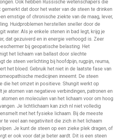
erjongen. Ook hebben Russische wetenschapers die
gemerkt dat door het water van de steen te drinken
 een ernstige of chronische ziekte van de maag, lever,
ling. Huidproblemen herstellen sneller door de
 water. Als je enkele stenen in bad legt, krijg je
r, dat gezuiverd en in energie verhoogd is. Zeer
beschermer bij geopatische belasting. Het
nigt het lichaam van ballast door slechte
 de steen verlichting bij hoofdpijn, rugpijn, reuma,
rt het bloed. Gebruik het niet in de laatste fase van
homeopathische medicijnen inneemt. De steen
 die het omzet in positieve. Shungit werkt op
jdt je atomen van negatieve verbindingen, patronen en
e atomen en moleculen van het lichaam voor om hoog
vangen. Je lichtlichaam kan zich nl niet volledig
mensmelt met het fysieke lichaam. Bij de meeste
 te veel aan negativiteit die zich in het lichaam
 helpen. Je kunt de steen op een zieke plek dragen, of
gt er ook voor dat je beter aardt. Dit is een steen