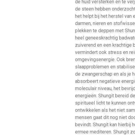
de huid versterken en te v
de steen hebben onderzocht 
het helpt bij het herstel van
darmen, nieren en stofwisse
plekken te deppen met Shungit
heel geneeskrachtig badwate
zuiverend en een krachtige 
vermindert ook stress en rei
omgevingsenergie. Ook brengt
slaapproblemen en stabilisee
de zwangerschap en als je 
absorbeert negatieve energie
moleculair niveau, het bevri
energieën. Shungit bereid d
spiritueel licht te kunnen ont
ontwikkelen als het niet sa
mensen gaat dit nog niet door
bevindt. Shungit kan hierbij
ermee mediteren. Shungit zor