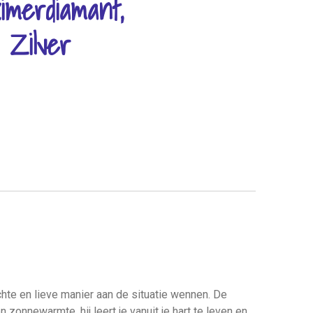
imerdiamant,
 Zilver
hte en lieve manier aan de situatie wennen. De
 zonnewarmte, hij leert je vanuit je hart te leven en