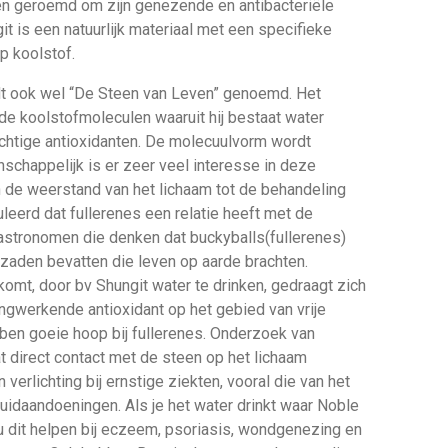
en geroemd om zijn genezende en antibacteriële
 is een natuurlijk materiaal met een specifieke
p koolstof.
dt ook wel “De Steen van Leven” genoemd. Het
t de koolstofmoleculen waaruit hij bestaat water
achtige antioxidanten. De molecuulvorm wordt
schappelijk is er zeer veel interesse in deze
n de weerstand van het lichaam tot de behandeling
leerd dat fullerenes een relatie heeft met de
 astronomen die denken dat buckyballs(fullerenes)
zaden bevatten die leven op aarde brachten.
 komt, door bv Shungit water te drinken, gedraagt zich
ngwerkende antioxidant op het gebied van vrije
bben goeie hoop bij fullerenes. Onderzoek van
t direct contact met de steen op het lichaam
en verlichting bij ernstige ziekten, vooral die van het
uidaandoeningen. Als je het water drinkt waar Noble
u dit helpen bij eczeem, psoriasis, wondgenezing en