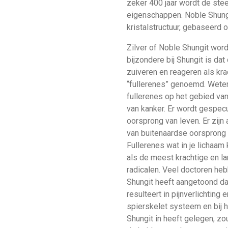
zeker 400 jaar wordt de ste
eigenschappen. Noble Shungit
kristalstructuur, gebaseerd o
Zilver of Noble Shungit wor
bijzondere bij Shungit is da
zuiveren en reageren als kr
“fullerenes” genoemd. Weten
fullerenes op het gebied va
van kanker. Er wordt gespecu
oorsprong van leven. Er zijn
van buitenaardse oorsprong 
Fullerenes wat in je lichaam
als de meest krachtige en la
radicalen. Veel doctoren he
Shungit heeft aangetoond da
resulteert in pijnverlichting 
spierskelet systeem en bij h
Shungit in heeft gelegen, zo