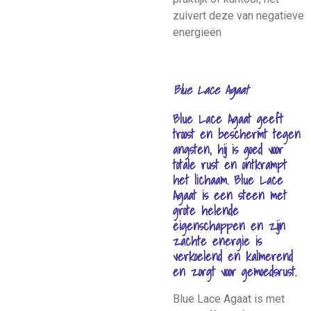
zuivert deze van negatieve
energieën
Blue Lace Agaat
Blue Lace Agaat geeft
troost en beschermt tegen
angsten, hij is goed voor
totale rust en ontkrampt
het lichaam. Blue Lace
Agaat is een steen met
grote helende
eigenschappen en zijn
zachte energie is
verkoelend en kalmerend
en zorgt voor gemoedsrust.
Blue Lace Agaat is met