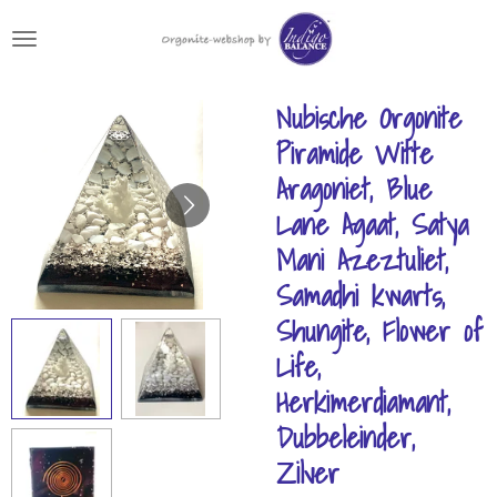
Ga
direct
naar
de
Nubische Orgonite
hoofdinhoud
Piramide Witte
Aragoniet, Blue
Lane Agaat, Satya
Mani Azeztuliet,
Samadhi kwarts,
Shungite, Flower of
Life,
Herkimerdiamant,
Dubbeleinder,
Zilver