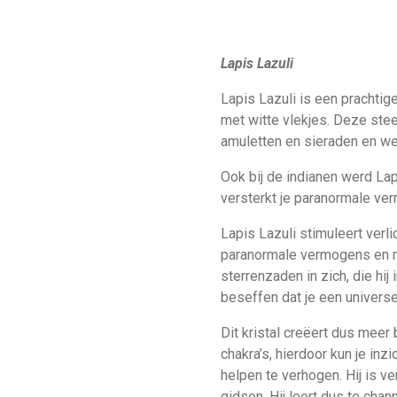
Lapis Lazuli
Lapis Lazuli is een prachti
met witte vlekjes. Deze ste
amuletten en sieraden en w
Ook bij de indianen werd Lap
versterkt je paranormale ve
Lapis Lazuli stimuleert ver
paranormale vermogens en ma
sterrenzaden in zich, die hij 
beseffen dat je een universe
Dit kristal creëert dus meer 
chakra’s, hierdoor kun je inz
helpen te verhogen. Hij is 
gidsen. Hij leert dus te chan