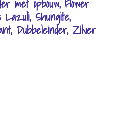
er met opbouw, Flower
s Lazuli, Shungite,
nt, Dubbeleinder, Zilver