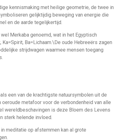
dige kennismaking met heilige geometrie, de twee in
symboliseren gelijktijdig beweging van energie die
l en de aarde tegelijkertijd.
k wel Merkaba genoemd, wat in het Egyptisch
t, Ka=Spirit, Ba=Lichaam.\De oude Hebreeërs zagen
oddelijke strijdwagen waarmee mensen toegang
sies.
ls een van de krachtigste natuursymbolen uit de
en oeroude metafoor voor de verbondenheid van alle
veel wereldbeschavingen is deze Bloem des Levens
n sterk helende invloed.
er in meditatie op afstemmen kan al grote
gen.