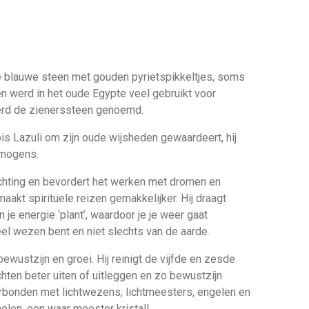
ge blauwe steen met gouden pyrietspikkeltjes, soms
en werd in het oude Egypte veel gebruikt voor
erd de zienerssteen genoemd.
is Lazuli om zijn oude wijsheden gewaardeert, hij
rmogens.
lichting en bevordert het werken met dromen en
akt spirituele reizen gemakkelijker. Hij draagt
in je energie ‘plant’, waardoor je je weer gaat
el wezen bent en niet slechts van de aarde.
bewustzijn en groei. Hij reinigt de vijfde en zesde
ichten beter uiten of uitleggen en zo bewustzijn
verbonden met lichtwezens, lichtmeesters, engelen en
nelen, een waar meester kristal!.