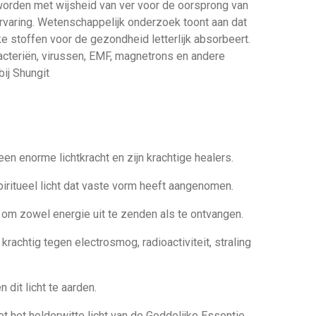
orden met wijsheid van ver voor de oorsprong van
rvaring. Wetenschappelijk onderzoek toont aan dat
e stoffen voor de gezondheid letterlijk absorbeert.
 bacteriën, virussen, EMF, magnetrons en andere
ij Shungit
n enorme lichtkracht en zijn krachtige healers.
piritueel licht dat vaste vorm heeft aangenomen.
 om zowel energie uit te zenden als te ontvangen.
rachtig tegen electrosmog, radioactiviteit, straling
 dit licht te aarden.
 het helderwitte licht van de Goddelijke Essentie