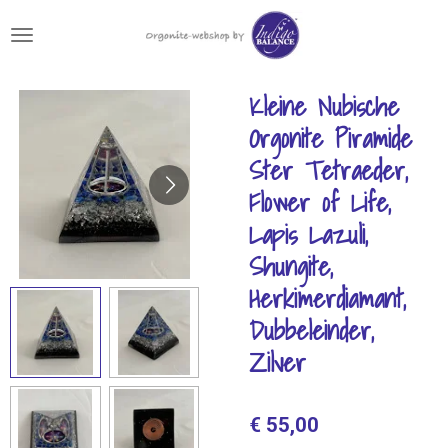
Ga
direct
naar
de
Kleine Nubische
hoofdinhoud
Orgonite Piramide
Ster Tetraeder,
Flower of Life,
Lapis Lazuli,
Shungite,
Herkimerdiamant,
Dubbeleinder,
Zilver
€ 55,00