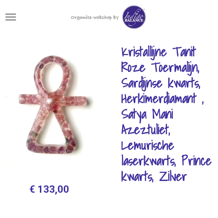
Ga
direct
naar
de
Kristallijne Tanit
hoofdinhoud
Roze Toermalijn,
Sardijnse kwarts,
Herkimerdiamant ,
Satya Mani
Azeztuliet,
Lemurische
laserkwarts, Prince
kwarts, Zilver
€ 133,00