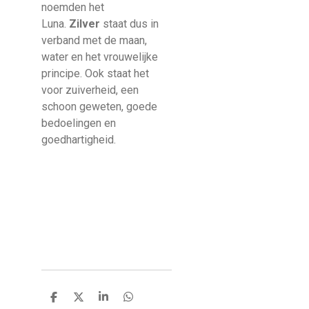
noemden het
Luna.
Zilver
staat dus in
verband met de maan,
water en het vrouwelijke
principe. Ook staat het
voor zuiverheid, een
schoon geweten, goede
bedoelingen en
goedhartigheid.
D
D
S
D