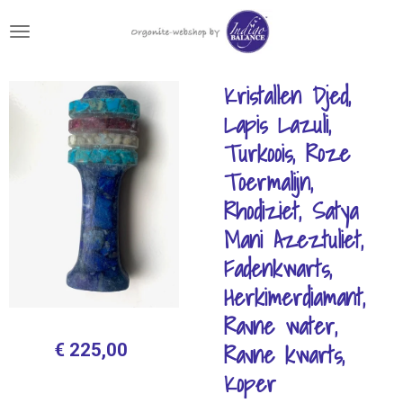
Ga
direct
naar
de
Kristallen Djed,
hoofdinhoud
Lapis Lazuli,
Turkoois, Roze
Toermalijn,
Rhodiziet, Satya
Mani Azeztuliet,
Fadenkwarts,
Herkimerdiamant,
Ravne water,
Ravne kwarts,
€ 225,00
Koper