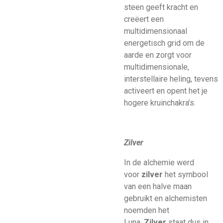
steen geeft kracht en
creëert een
multidimensionaal
energetisch grid om de
aarde en zorgt voor
multidimensionale,
interstellaire heling, tevens
activeert en opent het je
hogere kruinchakra’s.
Zilver
In de alchemie werd
voor
zilver
het symbool
van een halve maan
gebruikt en alchemisten
noemden het
Luna.
Zilver
staat dus in