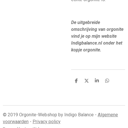
De uitgebreide
omschrijving van orgonite
vind je op mijn website
Indigbalance.nl onder het
kopje orgonite.
D
D
S
D
e
e
h
e
l
e
a
l
e
l
r
e
n
e
n
© 2019 Orgonite-Webshop by Indigo Balance -
Algemene
voorwaarden
-
Privacy policy