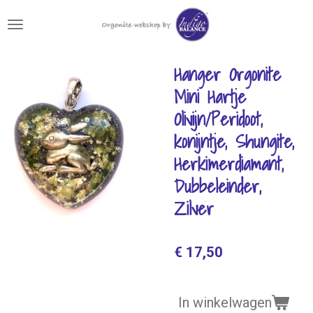
Ga
direct
naar
de
Hanger Orgonite
hoofdinhoud
Mini Hartje
Olivijn/Peridoot,
konijntje, Shungite,
Herkimerdiamant,
Dubbeleinder,
Zilver
€ 17,50
In winkelwagen