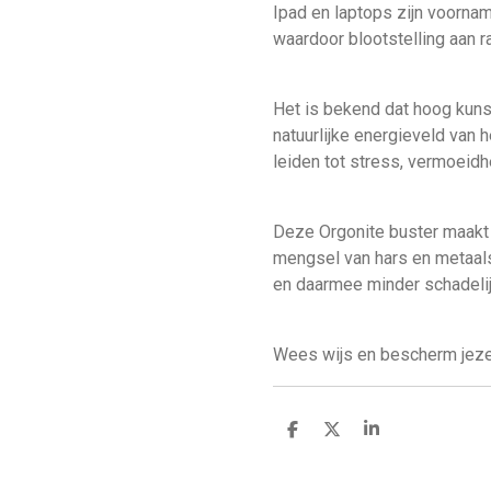
Ipad en laptops zijn voornam
waardoor blootstelling aan ra
Het is bekend dat hoog kuns
natuurlijke energieveld van 
leiden tot stress, vermoeidh
Deze Orgonite buster maakt 
mengsel van hars en metaalsl
en daarmee minder schadelij
Wees wijs en bescherm jeze
D
D
S
e
e
h
l
e
a
e
l
r