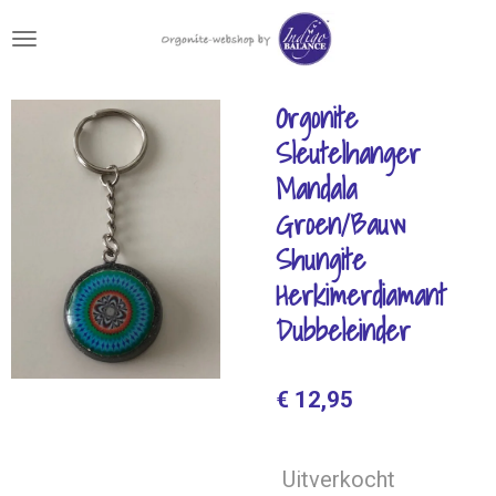
Ga
direct
naar
de
Orgonite
hoofdinhoud
Sleutelhanger
Mandala
Groen/Bauw
Shungite
Herkimerdiamant
Dubbeleinder
€ 12,95
Uitverkocht