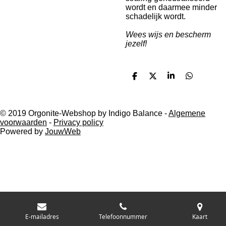
wordt en daarmee minder
schadelijk wordt.
Wees wijs en bescherm
jezelf!
D
D
S
D
e
e
h
e
l
e
a
l
e
l
r
e
n
e
n
© 2019 Orgonite-Webshop by Indigo Balance -
Algemene
voorwaarden
-
Privacy policy
Powered by
JouwWeb
E-mailadres
Telefoonnummer
Kaart