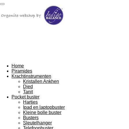
Ga
direct
naar
de
hoofdinhoud
Home
Piramides
Krachtinstrumenten
Kristallen Ankhen
Djed
Tanit
Pocket buster
Hartjes
Ipad en laptopbuster
Kleine bolle buster
Busters
Sleutelhanger
Telefoonbuster