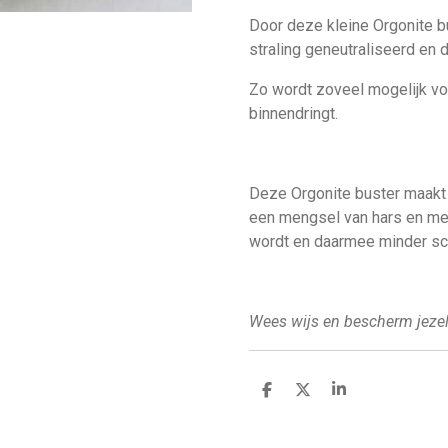
Door deze kleine Orgonite b
straling geneutraliseerd en 
Zo wordt zoveel mogelijk v
binnendringt.
Deze Orgonite buster maakt 
een mengsel van hars en meta
wordt en daarmee minder sch
Wees wijs en bescherm jezel
D
D
S
e
e
h
l
e
a
e
l
r